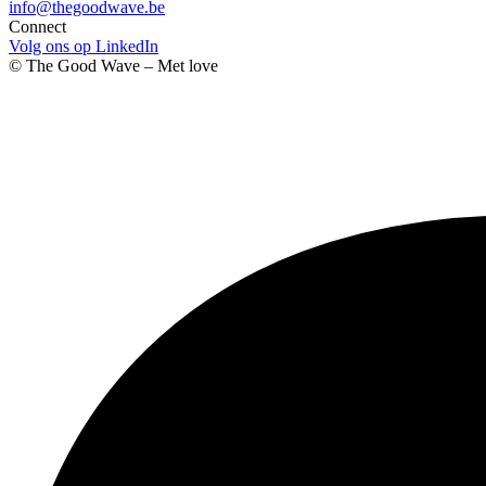
info@thegoodwave.be
Connect
Volg ons op LinkedIn
©
The Good Wave
– Met
love